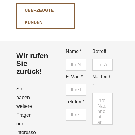
ÜBERZEUGTE
KUNDEN
Name
*
Betreff
Wir rufen
Sie
zurück!
E-Mail
*
Nachricht
*
Sie
haben
Telefon
*
weitere
Fragen
oder
Interesse