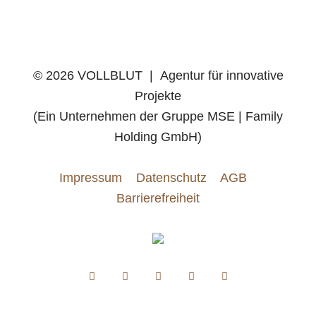
©
2026 VOLLBLUT | Agentur für innovative
Projekte
(Ein Unternehmen der Gruppe MSE | Family
Holding GmbH)
Impressum
Datenschutz
AGB
Barrierefreiheit
Instagram
Facebook
LinkedIn
Xing
E-
(öffnet
(öffnet
(öffnet
(öffnet
Mail
in
in
in
in
einem
einem
einem
einem