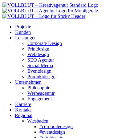
Zum
Inhalt
springen
Projekte
Kunden
Leistungen
Corporate Design
Printdesign
Webdesign
SEO Agentur
Social Media
Eventdesign
Produktdesign
Unternehmen
Philosophie
Werbeagentur
Engagement
Karriere
Kontakt
Regional
Wiesbaden
#corporatedesign
#eventdesign
#printdesign