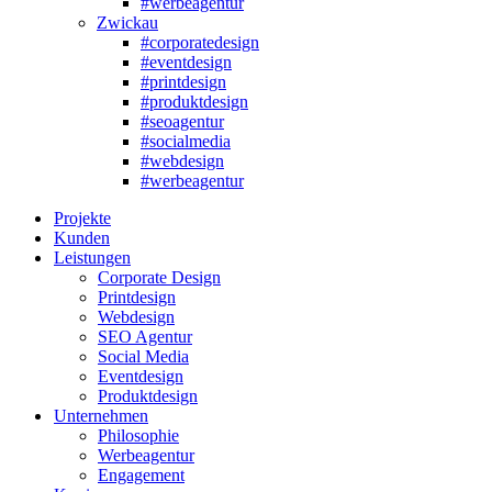
#werbeagentur
Zwickau
#corporatedesign
#eventdesign
#printdesign
#produktdesign
#seoagentur
#socialmedia
#webdesign
#werbeagentur
Projekte
Kunden
Leistungen
Corporate Design
Printdesign
Webdesign
SEO Agentur
Social Media
Eventdesign
Produktdesign
Unternehmen
Philosophie
Werbeagentur
Engagement